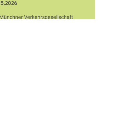
05.2026
 Münchner Verkehrsgesellschaft
G) beginnt am 18. Mai 2026 mit der
ierung der U-Bahnhöfe Poccistraße
 Goetheplatz. Zwischen Sendlinger
 und Implerstraße verkehren
tzbusse. Bitte beachten Sie die
ormationen der MVG im unten
eführten Link.
VG Info
e Meldungen
Sprechzeiten