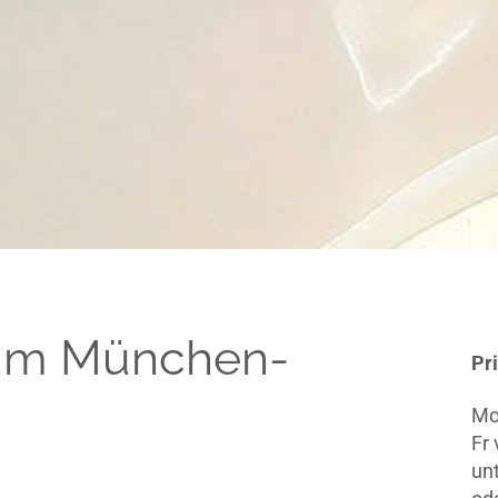
um München-
Pr
Mo
Fr
un