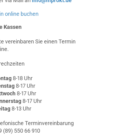
er via Mail an
info@mprokt.de
n online buchen
le Kassen
tte vereinbaren Sie einen Termin
ine.
rechzeiten
ntag
8-18 Uhr
enstag
8-17 Uhr
ttwoch
8-17 Uhr
nnerstag
8-17 Uhr
eitag
8-13 Uhr
lefonische Terminvereinbarung
9 (89) 550 66 910