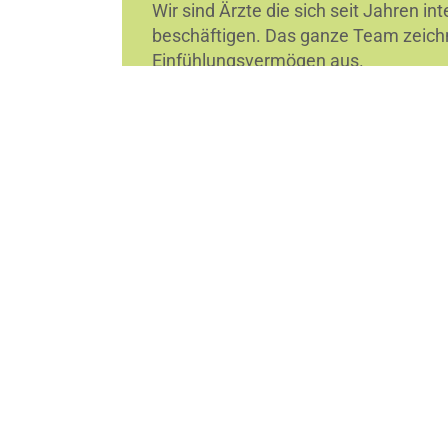
Wir sind Ärzte die sich seit Jahren 
beschäftigen. Das ganze Team zeichn
Einfühlungsvermögen aus.
Das Enddarmzentrum München-Bavaria
Koloproktologie des
Berufsverbandes
Deutschen Gesellschaft für Koloprokt
Adresse