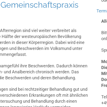
od
 Gemeinschaftspraxis
Termi
Al
erregion sind viel weiter verbreitet als
Bi
 Hälfte der westeuropäischen Bevölkerung
onl
rden in dieser Körperregion. Dabei wird eine
kungen und Beschwerden im Volksmund unter
Sp
ammengefasst.
Mo
chamgefühl ihre Beschwerden. Dadurch können
Di
- und Analbereich chronisch werden. Das
Mi
l die Beschwerden und deren Behandlung.
Do
Fr
gen sind bei rechtzeitiger Behandlung gut und
e verschiedenen Erkrankungen oft mit ähnlichen
Te
ntersuchung und Behandlung durch einen
+4