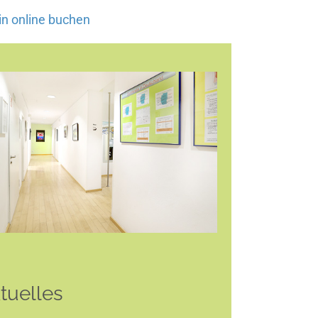
n online buchen
tuelles