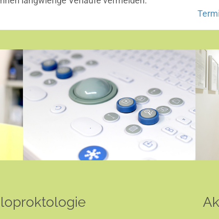
önnen langwierige Verläufe vermeiden.
Termi
oproktologie
Ak