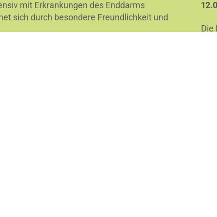
intensiv mit Erkrankungen des Enddarms
12.
et sich durch besondere Freundlichkeit und
Die
(MV
 ist zertifiziertes Kompetenzzentrum für
San
 der Coloproktologen Deutschlands (BCD)
und der
und
ologie (DGK)
.
Tor
Ersa
Inf
aufg
M
All
Menü